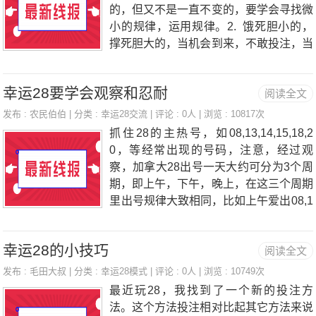
的，但又不是一直不变的，要学会寻找微
小的规律，运用规律。2. 饿死胆小的，
撑死胆大的，当机会到来，不敢投注，当
机会不好，又偏偏梭哈，这是大忌，既不
要犹豫不决，也不要轻举妄动。3.要学会
幸运28要学会观察和忍耐
阅读全文
见好就收，要学会止损，要不然归零是你
的唯一结果。4.要有保护豆豆的心态，而
发布 :
农民伯伯
| 分类 :
幸运28交流
| 评论 : 0人 | 浏览 : 10817次
不是搏豆豆，合理的分配你手中的资源，
抓住28的主热号，如08,13,14,15,18,2
不要总想着翻倍，10%就不错，不输才是
0，等经常出现的号码，注意，经过观
硬道理。5.不要见到连单连双就着急跟或
察，加拿大28出号一天大约可分为3个周
者着急反，最好自己要记录些数据，这样
期，即上午，下午，晚上，在这三个周期
才更有把握。今天就先为大家分享到这里
里出号规律大致相同，比如上午爱出08,1
希望对大家有所帮助.
3，那就下注时注意点，看准时机下重
注，一把即可。没必要没把都压，这是这
幸运28的小技巧
阅读全文
类型投注的特点，乱下注，多次下注。只
是加重了清零的风险，另外，注意每天同
发布 :
毛田大叔
| 分类 :
幸运28模式
| 评论 : 0人 | 浏览 : 10749次
一时间段里冷热号均不同，学会观察和忍
最近玩28，我找到了一个新的投注方
耐。一定要把握住幸运28的冷热号，并
法。这个方法投注相对比起其它方法来说