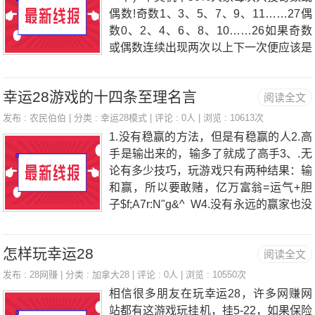
觉得可以赢，就随意了2把，结果输了12
偶数!奇数1、3、5、7、9、11……27偶
元，心里有点不服气，想继续挑战，其实
数0、2、4、6、8、10……26如果奇数
脑子已经发热，沉思了下，为什么会这样
或偶数连续出现两次以上下一次便应该是
输了，本来自己有一套思路的，看见有稳
另一种数，比如：已经4次开了奇数5-6下
赢的局就多压了，压一次赢了，就开始随
一次便全部压偶数（压得多少你们自己决
意了，结果悲剧了，按照思路来，哪怕少
幸运28游戏的十四条至理名言
阅读全文
定）第二种：赢多输少；中奖机率80%首
赚点，但他是在赚，否则就会输。这两天
先我们不能全部压，我只是压6-22的，他
发布 :
农民伯伯
| 分类 :
幸运28模式
| 评论 : 0人 | 浏览 : 10613次
又在测试一个新的模式，我分享的模
们的分别投入是6是3.7；7是3.4；8是4.
1.没有稳赢的方法，但是有稳赢的人2.高
3；9是6.6；10是5.5；11是6.1；12是7.
手是输出来的，输多了就成了高手3、.无
7；13是6.9；14是8.6；15是6.4；16是7.
论有多少技巧，玩游戏只有两种结果：输
4；17是4.7；18是5.7；19是4.7；20是4.
和赢，所以要敢赌，亿万富翁=运气+胆
2；21是2.3；22是2.9。用以上的比例去
子$f;A7r:N"g&^ W4.没有永远的赢家也没
乘基数，比如你有2000-4000多，那么就
有永远的输家，只要你在玩，你就有赢的
乘2，4000-6000
时候&o9Q'u({&_&P3m5.运气好也总有个
怎样玩幸运28
阅读全文
尽头，不然，赢个几十亿几百亿那还了
得,t0Y9U7G7^$K0W1|6.冲动是魔鬼，不
发布 :
28网赚
| 分类 :
加拿大28
| 评论 : 0人 | 浏览 : 10550次
冲动是穷鬼，胡乱的冲动使你归零，理智
相信很多朋友在玩幸运28，许多网赚网
的冲动造就亿万富翁4K:q*l$w)M;L4U;|7.
站都有这游戏玩挂机，挂5-22，如果保险