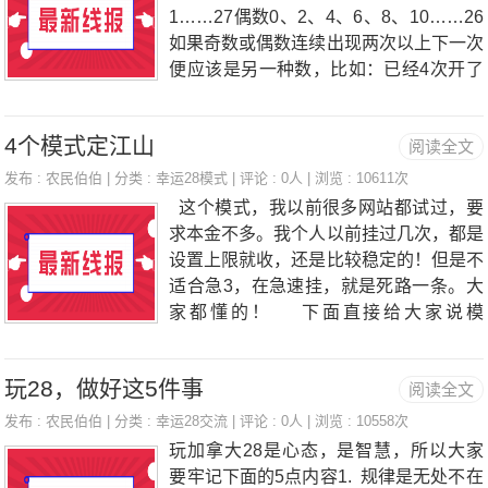
1……27偶数0、2、4、6、8、10……26
如果奇数或偶数连续出现两次以上下一次
便应该是另一种数，比如：已经4次开了
奇数5-6下一次便全部压偶数（压得多少
你们自己决定）第二种：获胜多失败少；
4个模式定江山
阅读全文
中奖机率80%我们不能全部压，我只是压
6-22的，他们的分别投入是6是3.7；7是
发布 :
农民伯伯
| 分类 :
幸运28模式
| 评论 : 0人 | 浏览 : 10611次
3.4；8是4.3；9是6.6；10是5.5；11是6.
这个模式，我以前很多网站都试过，要
1；12是7.7；13是6.9；14是8.6；15是6.
求本金不多。我个人以前挂过几次，都是
4；16是7.4；17是4.7；18是5.7；19是4.
设置上限就收，还是比较稳定的！但是不
7；20是4.2；21是2.3；22是2.9。用以
适合急3，在急速挂，就是死路一条。大
上的比例去乘基数，比如你有2000-4000
家都懂的！ 下面直接给大家说模
多，那么就乘2，4000-6000就乘3，600
式： 模式1：全包去00-04 23-27 10 1
0-8000就乘
3 16 基础倍数10倍 模式2：去3与
玩28，做好这5件事
阅读全文
2 &n
发布 :
农民伯伯
| 分类 :
幸运28交流
| 评论 : 0人 | 浏览 : 10558次
玩加拿大28是心态，是智慧，所以大家
要牢记下面的5点内容1. 规律是无处不在