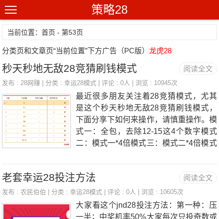
策略28
当前位置：首页 - 第53页
分类页和文章页“当前位置”下方广告（PC版）
龙虎28
秒天秒地无敌28竞猜刷钱模式
阅读全文
发布 :
28网赚
| 分类 :
幸运28模式
| 评论 : 0人 | 浏览 : 10945次
最近很多朋友关注着28竞猜模式，尤其
是这个秒天秒地无敌28竞猜刷钱模式，
下面分享下如何来操作，请慎重操作。模
式一：全包，去除12-15这4个数字模式
二：模式一*4倍模式三：模式二*4倍模式
四：模式三*4倍模式五：模式四*4倍模式
六：模式五*4倍模式七：模式六*4倍具体
老套幸运28投注方法
阅读全文
如下图，没那么本钱，小测试下。具体盈
利情况，不是太多，230元的投入。想赚
发布 :
农民伯伯
| 分类 :
幸运28模式
| 评论 : 0人 | 浏览 : 10605次
多点，依然需要追加投入。控制欲望，有
大家看这个jnd28投注方法：第一种：压
时候真没想的那么容易，昨天头脑发热，
一半；中奖机率50%大家每次只投奇数或