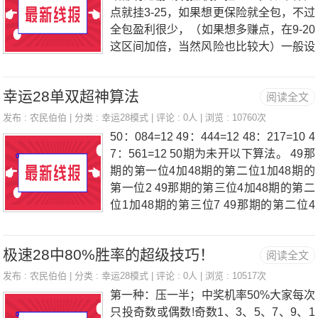
赢了一把你下把不敢多压，但是输了你下
点就挂3-25，如果想更保险就全包，不过
把却想翻倍压——学会逆向为之4j%|"f&n
全包盈利很少，（如果想多赚点，在9-20
bs
这区间加倍，当然风险也比较大）一般设
置好自动投注，你就可以去干别的事情
了，甚至关掉电脑都可以，系统会自己投
幸运28单双超神算法
阅读全文
注。买相反，这把开单下把就压双，开双
下把就押单，不中就加倍，直到开为止，
发布 :
农民伯伯
| 分类 :
幸运28模式
| 评论 : 0人 | 浏览 : 10760次
注意！这招成功几率很大，但是如果运气
50：084=12 49：444=12 48：217=10 4
不好，连开十几把单或双，就有倾家荡产
7：561=12 50期为未开以下算法。 49那
的危险了，所有你要控制在自己能承受的
期的第一位4加48期的第二位1加48期的
范围内，及时割肉，毕竟连开10把的几
第一位2 49那期的第三位4加48期的第二
率极小，输了还有机会赢回来，心态要
位1加48期的第三位7 49那期的第二位4
好。买相同，开单就买单，开双就买双，
加47期的第二位6加47期的第三位1 12那
但是要看规律，看“势”，参考往期。如果
期未开。 412=07 417=12 461=11 取尾
有单单连开，或双双连开，就考虑跟着
极速28中80%胜率的超级技巧！
阅读全文
数相加721=10开12中组合
买，如果开始不规律了，就买相反的。
发布 :
农民伯伯
| 分类 :
幸运28模式
| 评论 : 0人 | 浏览 : 10517次
第一种：压一半；中奖机率50%大家每次
只投奇数或偶数!奇数1、3、5、7、9、1