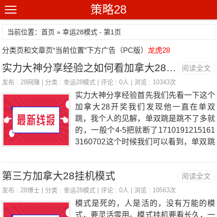
策略28
当前位置：首页 » 幸运28模式 - 第1页
分类页和文章页“当前位置”下方广告（PC版）
龙虎28
实力大神分享经验之如何看加拿大28走势图
阅读全文
发布 :
28网赚
| 分类 :
幸运28模式
| 评论 : 0人 | 浏览 : 10343次
实力大神分享经验首先我们先看一下这个
加拿大28开奖我们发现他一直在单双
跳，我个人的见解，单双跳是跳不了多就
的，一般个4-5把就断了1710191215161
3160702这个时候我们可以看到，单双跳
已经跳了5把，而且是直接跳到了极值0
2，这个时候不妨来反一下单双跳的车。
第三方加拿大28挂机模式
阅读全文
我们就可以去选择双开奖：7+9+2=18我
们继续看1710191215161316070218单
发布 :
28博士
| 分类 :
幸运28模式
| 评论 : 0人 | 浏览 : 10563次
双跳断了，不知道大家有没有听过一种东
模式是死的，人是活的，没有万能的模
西叫回马，火车断了容易回马，单双跳断
式，要灵活零用。模式挂机要看长久，一