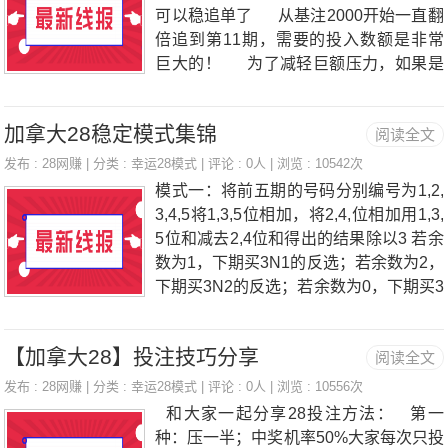
会。那你输掉的金蛋到哪里去了呢?呵
可以稳追单了 从基注2000开始一直翻
呵，全包赢去了。如果还没了解的话,那
倍追到第11期，需要的投入数额是非常
么继续往下看吧。3、全包法，赚谁的金
巨大的！ 为了减轻巨额压力，如果是
蛋?第一，赚新人的金蛋:“新人”不太会投
自动投注，可以先在前面的10期每个数
注，喜欢瞎投,往往投三五把就挂掉了,假
字都压1注 如果输，则使用下一个模
设蛋蛋网站每天有1万新人在点广告,每人
加拿大28稳定模式集锦
阅读全文
式，如果赢，回归到第1模式 那么，
获得金蛋100，那每天新人贡献给各位的
在前面
发布 :
28网赚
| 分类 :
幸运28模式
| 评论 : 0人 | 浏览 : 10542次
金蛋就有100万。第二，
模式一：将前五期的号码分别编号为1,2,
3,4,5将1,3,5位相加，将2,4,位相加用1,3,
5位和减去2,4位和得出的结果除以3 若余
数为1，下期买3N1的反选；若余数为2，
下期买3N2的反选；若余数为0，下期买3
N0的反选这种算法个人比较推荐，最大
出现三连挂。 模式二：（适合自动投
【加拿大28】投注技巧分享
阅读全文
注）第一期：3N0的反选第二期：3N0的
反选*5第三期：3N0的反选*25......以此类
发布 :
28网赚
| 分类 :
幸运28模式
| 评论 : 0人 | 浏览 : 10556次
推这种算法比较稳定，连挂次数很少，推
和大家一起分享28投注方法： 第一
荐玩家们用来自动投注使用，做好5-8期
种：压一半；中奖机率50%大家每次只投