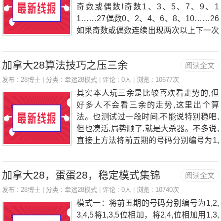
倍投，盈利在50%左右。模式三：（适合
奇数或偶数!奇数1、3、5、7、9、1
自动投注）全包去号，留3456尾第一
1……27偶数0、2、4、6、8、10……26
期：3456尾第二期：3456尾*2第三期：3
如果奇数或偶数连续出现两次以上下一次
456尾*2......以此类推这种算法适合自动
便应该是另一种数，比如：已经4次开了
投注，连挂次数很少，做好6-10期，盈利
奇数5-6下一次便全部压偶数（压得多少
在140%
加拿大28算法技巧之压三余
阅读全文
你们自己决定）第二种：赢多输少；中奖
机率80%首先我们不能全部压，我只是压
发布 :
28博士
| 分类 :
幸运28模式
| 评论 : 0人 | 浏览 : 10677次
6-22的，他们的分别投入是6是3.7；7是
其实本人玩三余是比较喜欢看走势的,但
3.4；8是4.3；9是6.6；10是5.5；11是6.
好多人不会看三余的走势,这里出个算
1；12是7.7；13是6.9；14是8.6；15是6.
法。也测试过一段时间,不能说特别稳吧,
4；16是7.4；17是4.7；18是5.7；19是4.
但也凑活,局势顺了,就是大杀器。不多说,
7；20是4.2；21是2.3；22是2.9。用以
直接上方法将前五期的号码分别编号为1,
上的比例去乘
2,3,4,5将1,3,5位相加,将2,4,位相加用1,3,
5位和减去2,4位和得出的结果除以3若余
加拿大28，蛋蛋28，稳定模式集锦
阅读全文
数为1,下期买3N1的反选;若余数为2,下期
买3N2的反选;若余数为0,下期买3N0的反
发布 :
28博士
| 分类 :
幸运28模式
| 评论 : 0人 | 浏览 : 10740次
选;
模式一：将前五期的号码分别编号为1,2,
3,4,5将1,3,5位相加，将2,4,位相加用1,3,