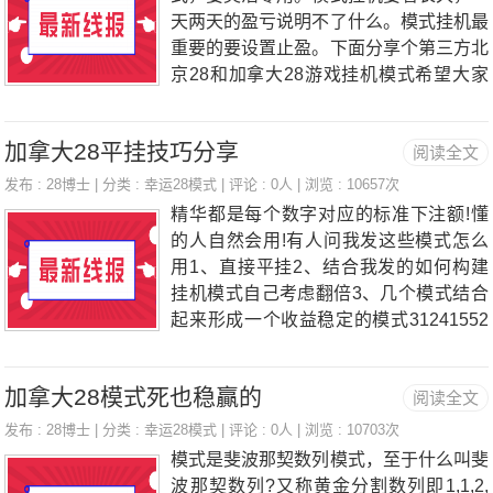
了，也容易回马，所以我们去选择单开
天两天的盈亏说明不了什么。模式挂机最
奖：5+5+1=11继续看到历史171019121
重要的要设置止盈。下面分享个第三方北
516131607021811我们看到021811这里
京28和加拿大28游戏挂机模式希望大家
的2把双之后出了一把单，我们就跟着这
能赢钱，有本钱的同学自己可以多加2个
个走势走一段路。所以这
模式：模式的具体设置和介绍，模式一：
加拿大28平挂技巧分享
阅读全文
对投注50个金币，半投注50个金币，合
计100个金币模式二：对投注150个金
发布 :
28博士
| 分类 :
幸运28模式
| 评论 : 0人 | 浏览 : 10657次
币，杂投注150个金币，合计300个金币
精华都是每个数字对应的标准下注额!懂
模式三：半投注500个金币，杂投注500
的人自然会用!有人问我发这些模式怎么
个金币，合计1000个金币模式四：对投
用1、直接平挂2、结合我发的如何构建
注1350个金币，半投注1350个金币，合
挂机模式自己考虑翻倍3、几个模式结合
计2700个金币模式五：对投注4050个金
起来形成一个收益稳定的模式31241552
币，杂投注4050个金币，合计8100个金
16247308339391045114512511351145
币模式六：半投注12500个金币，杂投注
11551165117451841193320272122221
12500个金币，合计25000个金币模式
加拿大28模式死也稳贏的
阅读全文
923162414
七：对投注36450个金币，半投注36450
发布 :
28博士
| 分类 :
幸运28模式
| 评论 : 0人 | 浏览 : 10703次
个
模式是斐波那契数列模式，至于什么叫斐
波那契数列?又称黄金分割数列即1,1,2,