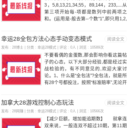
3，5,8,13,21,34,55，89,144，233,....从
第三项开始每-项都是数列中前两项之
和。(运用是-般去第--个数“1”,即只用1,2,
s,5,8,13,21，34,55,89，144，233,....在
我讲解前，先讲几点“道理”1.什么模式都
幸运28全包方法心态手动变态模式
阅读全文
必死，关键是在模式死之前能否赚回本金
2.要想长期赚,最核心的原则是“止盈止损”
发布 :
28博士
| 分类 :
幸运28模式
| 评论 : 0人 | 浏览 : 10589次
斐波那契数列，我知道有三种运用第一
不要看偶的金蛋数,那会影响你看这篇帖
式，刚猛式1，2，3,5,8,13,21，34，55,
子的心态，以下大部分经验,都是经过实
89，144，233，....刚猛式，适用于性情
战检验的，有不同意见的,欢迎大家讨
刚烈的人，敢赢敢输的人自动投注模式非
论。1、什么是“全包法”?全包法，就是所
常复杂，就算我发出来也不一定看得懂,
有28个号都投注，按照“标准赔率”,无论开
自动模式还
哪一个号,都不赚不亏。2、全包法，怎么
赚金蛋?说赔率太复杂，举个简单例子，
加拿大28游戏控制心态玩法
阅读全文
两个人玩幸运28,我全包，你单钓13,如果
玩1万次,按概率来说，输赢是差不多的，
发布 :
28网赚
| 分类 :
幸运28模式
| 评论 : 0人 | 浏览 : 10566次
因为你赢一次可以顶我赢十几次。但是如
【减少巨额，增加能追期数】 就拿连
果仅仅玩1次，那你基本上没有赢的机
双来说，一般连双不超过10期，第11期