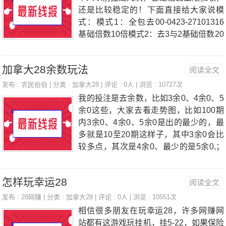
金的情况制定一个7－8期的计划，当连
还是比较稳定的！下面直接给大家说模
续开4－5把双的时刻介入你的计划，这
式：模式1：全包去00-0423-27101316
样的计划是比较稳健的。不过碰着很极端
基础倍数10倍模式2：去3与2基础倍数20
的概率也有可能会归0，这是没办法的。
倍模式3：同模式1基础倍数40倍模式4：
比如追热号，也就是某种形态的数当天开
去3余1基础倍数80倍模式1赢1输2模式2
出的次数很多，玩家认为这种形态的数很
加拿大28余数玩法
阅读全文
赢1输3模式3赢1输4模式4赢1输1
热，持续买的一种思...比如根据规律来，
发布 :
农民伯伯
| 分类 :
加拿大28
| 评论 : 0人 | 浏览 : 10727次
开的号码后面经常出现的几个数字。还有
我的投注是去余数，比如3余0、4余0、5
一种
余0这些，大家去看走势图，比如100期
内3余0、4余0、5余0是出的最少的，最
多就是10至20期这样子，其中3余0会比
较多点，其次是4余0、最少的是5余0,；
下面说投注方法，可以挂机和手动挂机：
“去掉3余0”（去掉3、6、9、12、15、1
怎样玩幸运28
阅读全文
8、21、24、27，3余0是包括0的，但是
我觉得不该去掉，这可是极品号啊，下面
发布 :
28网赚
| 分类 :
加拿大28
| 评论 : 0人 | 浏览 : 10551次
去5余0一样）投注为667，赢了赚333，
相信很多朋友在玩幸运28，许多网赚网
输了翻2倍，总共设置7个模式，每一个
站都有这游戏玩挂机，挂5-22，如果保险