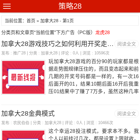
策略28
当前位置：首页 » 加拿大28 - 第1页
分类页和文章页“当前位置”下方广告（PC版）
龙虎28
加拿大28游戏技巧之如何利用开奖走势图赚钱
阅读全文
发布 :
推广28
| 分类 :
加拿大28
| 评论 : 0人 | 浏览 : 10596次
玩加拿大28游戏的百分90的玩家都是根
据走势图规律压住的，而且变态起来和前
几期的开奖号码都是一样的，有一次16
后面开的01，结果10期后面16开后我重
压01结果中了赚了7万多，虽然这种几率
很小然则老是经常出现的。根据走势图买
号方法很多：比如追冷号，也就是我们平
加拿大28金典模式
阅读全文
日说的漏掉；比较稳健的思路是，比如你
是专门玩单双的，那首先你要统计单和双
发布 :
农民伯伯
| 分类 :
加拿大28
| 评论 : 0人 | 浏览 : 10466次
的历史最大漏掉是若干，举个例子单的最
这个幸运28投注模式，要求本不多。我
大漏掉是13期，那么你可以根据你的本
个人以前挂过几次，都是设置上限就收，