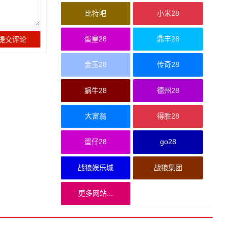
比特吧
小米28
蛋皇28
鼎丰28
金玉28
传奇28
蜗牛28
德州28
大富翁
得胜28
蛋仔28
go28
战狼娱乐城
战狼集团
更多网站...