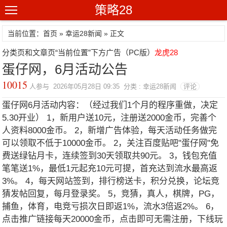
策略28
当前位置：首页 »
幸运28新闻
» 正文
分类页和文章页“当前位置”下方广告（PC版）
龙虎28
蛋仔网，6月活动公告
10015
人参与 2026年05月28日 09:35 分类 : 幸运28新闻
评论
蛋仔网6月活动内容：（经过我们1个月的程序重做，决定
5.30开业） 1，新用户送10元，注册送2000金币，完善个
人资料8000金币。 2，新增广告体验，每天活动任务做完
可以领取不低于10000金币。 2，关注百度贴吧"蛋仔网"免
费送绿钻月卡，连续签到30天领取共90元。 3，钱包充值
笔笔送1%，最低1元起充10元可提，首充达到流水最高返
3%。 4，每天网站签到，排行榜送卡，积分兑换，论坛竞
猜发帖回复，每月登录奖。 5，竞猜，真人，棋牌，PG，
捕鱼，体育，电竞亏损次日即返1%，流水3倍返2%。 6，
点击推广链接每天20000金币，点击即可无需注册，下线玩