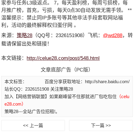
家参与任务L3级返点。 7，每天盈利榜，每周亏损榜，每
月推广榜，首充，亏损，每天0点30自动发放无需手领。 **
温馨提示：禁止同IP多账号等其他非法手段套取网站福
利，活动的最终解释权归蛋仔网 。
来源：
策略28
（QQ号：2326151908）飞机：
@wd288
，转
载请保留出处和链接！
本文链接：
http://celue28.com/post/548.html
文章底部广告（PC版）
本文标签：
百度分享获取地址：http://share.baidu.com/
站长QQ：2326151908 关注策略28
加入【网络营销联盟】如果巅峰留不住那就进厂包吃包住
（celu
e28.com）
策略28---全站广告位招租!。
<< 上一篇
下一篇 >>