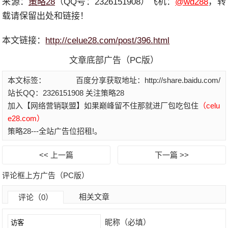
来源：
策略28
（QQ号：2326151908）飞机：
@wd288
，转
载请保留出处和链接！
本文链接：
http://celue28.com/post/396.html
文章底部广告（PC版）
本文标签：
百度分享获取地址：http://share.baidu.com/
站长QQ：2326151908 关注策略28
加入【网络营销联盟】如果巅峰留不住那就进厂包吃包住
（celu
e28.com）
策略28---全站广告位招租!。
<< 上一篇
下一篇 >>
评论框上方广告（PC版）
相关文章
评论（0）
昵称（必填）