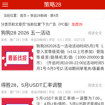
策略28
当前位置：首页 » 幸运28新闻 - 第4页
分类页和文章页“当前位置”下方广告（PC版）
龙虎28
狗狗28 2026 五一活动
阅读全文
发布 :
推广28
| 分类 :
幸运28新闻
| 评论 : 0人 | 浏览 : 10271次
狗狗282026五一活动活动时间5月1号 1.
登入奖等级奖/励（v1以上可参加）登陆
等级奖/励随机奖/励（1000-200000金
币）（开启时间10:00-22:00){活动时间5
月1号-5月3号}2.活动期间单笔充/值最高
奖/励 取前三名（奖/励880000金币6600
00金币 580000金币次日公布名单）活动
得胜28，5月USDT汇率调整
阅读全文
时间{活动时间5月1号）3充/值就送
1% 即充即反（系统自动赠送）不限次数
发布 :
推广28
| 分类 :
幸运28新闻
| 评论 : 0人 | 浏览 : 10037次
（长期有效）4.新注册用户单笔冲500元
5月USDT充提汇率统一调整为7.00。
送70周卡。(长期有效）5.狗狗独特游/戏
注：4月U充/值的，5月U出款还是按4月