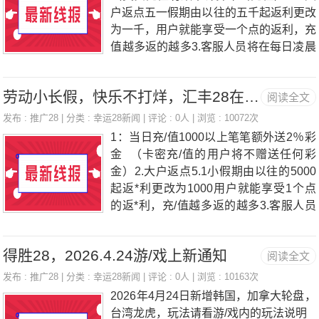
展下级用户并产生投/注，可获得最高3%
户返点五一假期由以往的五千起返利更改
返*利奖/励。7.VIP月卡福*利开通月卡会
为一千，用户就能享受一个点的返利，充
员，每日可享最高5%的返*利回馈。8.邀
值越多返的越多3.客服人员将在每日凌晨
请奖/励邀请好友参与游/戏，可获得好友
随机抽取100名幸运儿随机赠送5元.10元.
亏/损返*利，最高达30%。感谢您一直以
20元红包。活动规则：大户返点活动只
来对本平台的支持与信任！值此
劳动小长假，快乐不打烊，汇丰28在此为会员们准备了丰富的活动礼遇
阅读全文
计算真实充值上分，卡密上分的用户扣除
卡密上分金额（频繁卡密上下者将被取消
发布 :
推广28
| 分类 :
幸运28新闻
| 评论 : 0人 | 浏览 : 10072次
大户返利）活动时间：2026-05-01至202
1：当日充/值1000以上笔笔额外送2％彩
6-05-05活动网址：www.liwu28.com活动
金 （卡密充/值的用户将不赠送任何彩
最终解释权归礼物28平台所有。玩家如
金）2.大户返点5.1小假期由以往的5000
有疑问可咨询在线客服或者添加客服Q
起返*利更改为1000用户就能享受1个点
Q：287781233
的返*利，充/值越多返的越多3.客服人员
将在每日凌晨随机抽取100名幸运儿随机
赠送5元.10元.20元红/包。4.老用户回归
得胜28，2026.4.24游/戏上新通知
阅读全文
将根据以往生态值及回归后的游/戏充/值
情况赠送相对应高等级会员卡，最高可获
发布 :
推广28
| 分类 :
幸运28新闻
| 评论 : 0人 | 浏览 : 10163次
得6000元钻卡。活动规则：大户返点活
2026年4月24日新增韩国，加拿大轮盘，
动只计算充/值上分，卡密上分的用户扣
台湾龙虎，玩法请看游/戏内的玩法说明