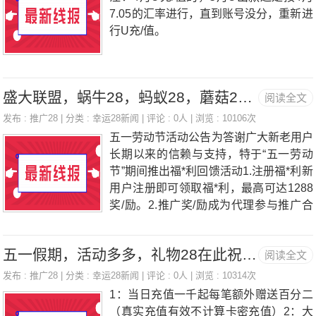
幸运夺宝新增加幸运夺宝游/戏当天一次
7.05的汇率进行，直到账号没分，重新进
性充/值或累计充/值达到2000即可参与抽
行U充/值。
奖，奖品包括福*利、金币、周卡
盛大联盟，蜗牛28，蚂蚁28，蘑菇28，五一最新活动上线啦！
阅读全文
发布 :
推广28
| 分类 :
幸运28新闻
| 评论 : 0人 | 浏览 : 10106次
五一劳动节活动公告为答谢广大新老用户
长期以来的信赖与支持，特于“五一劳动
节”期间推出福*利回馈活动1.注册福*利新
用户注册即可领取福*利，最高可达1288
奖/励。2.推广奖/励成为代理参与推广合
营，可获得推广佣金，最高返*利10%。
3.新人首/充活动每日首/充活动，加量赠
五一假期，活动多多，礼物28在此祝所有玩家劳动快乐好运不断。
阅读全文
送，充多少送多少。4.亏/损返*利每日游/
戏产生亏/损，可获得最高3%返*利补
发布 :
推广28
| 分类 :
幸运28新闻
| 评论 : 0人 | 浏览 : 10314次
贴。5.投/注返*利参与游/戏投/注，即可享
1：当日充值一千起每笔额外赠送百分二
受每日投/注返*利福*利。6.下线返*利发
（真实充值有效不计算卡密充值）2：大