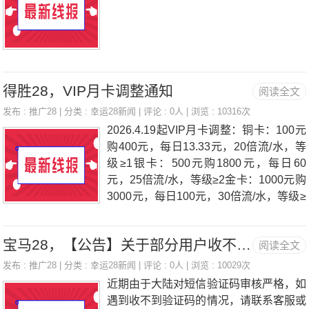
得胜28，VIP月卡调整通知
阅读全文
发布 :
推广28
| 分类 :
幸运28新闻
| 评论 : 0人 | 浏览 : 10316次
2026.4.19起VIP月卡调整：铜卡：100元
购400元，每日13.33元，20倍流/水，等
级≥1银卡：500元购1800元，每日60
元，25倍流/水，等级≥2金卡：1000元购
3000元，每日100元，30倍流/水，等级≥
3黑卡：5000元购10000元，每日333.33
元，30倍流/水，等级≥319号前已购买用
宝马28，【公告】关于部分用户收不到验证码
阅读全文
户未满15天可联系客服申请退还剩余天
数金/额，满15天以上不予退还注：账号
发布 :
推广28
| 分类 :
幸运28新闻
| 评论 : 0人 | 浏览 : 10029次
等级1级以上方可申请购买；购买成功
近期由于大陆对短信验证码审核严格，如
后，达到领取要求后需当日领取，逾期次
遇到收不到验证码的情况，请联系客服或