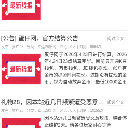
除卡密上分金/额【频繁卡密上下者将被
取消大户返*利】活动时间：2026-05-01
至2026-05-05活动网址：www.huifeng2
8.com活动最终解释权归汇丰平台所有。
玩家如有疑问可咨询在线客服或者添加客
服QQ：286123523
[公告] 蛋仔网，官方结算公告
阅读全文
发布 :
推广28
| 分类 :
幸运28新闻
| 评论 : 0人 | 浏览 : 9964次
蛋仔网于2026年4.23日进行结算，2026
年4.24日23点结算完毕。目前只开通K豆
钱包，万币钱包，JD钱包提现。账户有
金币的抓紧时间提现。过期没有提现的金
币，视为自动放弃金币，最低10000金币
即可提现。
礼物28，因本站近几日频繁遭受恶意攻击，特此停止维护2天。
阅读全文
发布 :
推广28
| 分类 :
幸运28新闻
| 评论 : 0人 | 浏览 : 10155次
因本站近几日频繁遭受恶意攻击，特此停
止维护2天。请各位玩家耐心等待