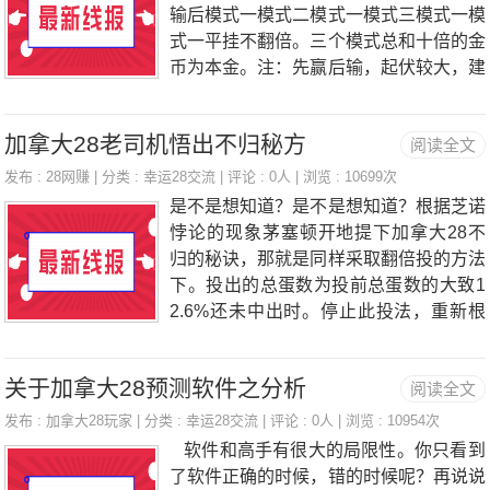
呢，赚的办法有，但不断赚的就没有，所
输后模式一模式二模式一模式三模式一模
以想要赚，一定要置信没有稳赚的办法，
式一平挂不翻倍。三个模式总和十倍的金
每种办法都有一定的适用期，看你怎样
币为本金。注：先赢后输，起伏较大，建
用。稳赚不是每次赢，而是要承当损失。
议大家别用这个模式了。
（不过关于28来讲，以天为周期获利，
每天获利还是能够做到的）所以想要稳赚
加拿大28老司机悟出不归秘方
阅读全文
的人，第一点就是要不关键怕承当损失，
发布 :
28网赚
| 分类 :
幸运28交流
| 评论 : 0人 | 浏览 : 10699次
做股票的投的都是真的，不是个简单的游
是不是想知道？是不是想知道？根据芝诺
戏，假如受不了赔
悖论的现象茅塞顿开地提下加拿大28不
归的秘诀，那就是同样采取翻倍投的方法
下。投出的总蛋数为投前总蛋数的大致1
2.6%还未中出时。停止此投法，重新根
据翻倍投的比例设定后再翻倍投。例如：
我采取的是第一把是总蛋数127分之一的
关于加拿大28预测软件之分析
阅读全文
投法，设总蛋数为101万，第一把则为80
00.五把不中，累计亏12.8万。这时调整
发布 :
加拿大28玩家
| 分类 :
幸运28交流
| 评论 : 0人 | 浏览 : 10954次
投注数额，重新设定。剩88.2万，得出重
软件和高手有很大的局限性。你只看到
新后的第一把约为7000，以此重新开始
了软件正确的时候，错的时候呢？再说说