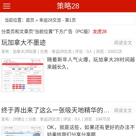
策略28
当前位置：首页 » 幸运28交流 - 第1页
分类页和文章页“当前位置”下方广告（PC版）
龙虎28
玩加拿大不墨迹
阅读全文
发布 :
加拿大28玩家
| 分类 :
幸运28交流
| 评论 : 0人 | 浏览 : 10421次
随着新年人气火爆，玩加拿大28时间越
来越长久，
终于弄出来了这么一张吸天地精华的图：有了他你就能在28场上狂拿本本啦
阅读全文
发布 :
28博士
| 分类 :
幸运28交流
| 评论 : 0人 | 浏览 : 10475次
OK，就是这些，如果还有更好的办法不
妨拿给我们分享分享啊