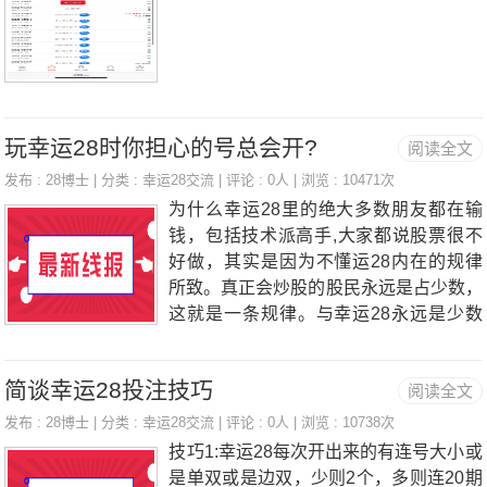
玩幸运28时你担心的号总会开?
阅读全文
发布 :
28博士
| 分类 :
幸运28交流
| 评论 : 0人 | 浏览 : 10471次
为什么幸运28里的绝大多数朋友都在输
钱，包括技术派高手,大家都说股票很不
好做，其实是因为不懂运28内在的规律
所致。真正会炒股的股民永远是占少数，
这就是一条规律。与幸运28永远是少数
人赢钱的第一定理相互应证。只有那些少
数懂得幸运28运行规律的，懂得幸运28
简谈幸运28投注技巧
阅读全文
内在本质的，懂得克服人性弱点的少数实
力派，才能对幸运28的运行规律了如指
发布 :
28博士
| 分类 :
幸运28交流
| 评论 : 0人 | 浏览 : 10738次
掌。幸运28的运行和发展是很有规律
技巧1:幸运28每次开出来的有连号大小或
的，而且绝大多数幸运28的规律和看盘
是单双或是边双，少则2个，多则连20期