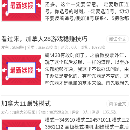
的学问，都蕴含在幸运281以外的人类文
还多。这个一定要留意。-定要敢压连
明发展的规律里。有-个钟表定理,好像真
号。你选号的时刻，--定要选连号。切切
的是有威力的，世上的知识和规律是学无
不要反着追号,假如追号联系4、5把你都
止境的，高手们用技术解盘预测大盘，只
无法遭遇的，压几千块钱，开奖了中不了
是表象，活用内在本质和规律才是保持解
若干，万一10几联估计你死惨了,主假如
盘准确性的实质。谁如果能把自己知道的
看过来，加拿大28游戏稳赚技巧
阅读全文
你中一-把也白费。很多在幸运28上开奖5
一-些其他领域证明有效的规律,那怕只要-
连后的同伙都这么告诉我的，他们一般都
发布 :
28网赚
| 分类 :
幸运28交流
| 评论 : 0人 | 浏览 : 10778次
点皮毛运用到了幸运28,他就可能成为幸
是追连号中的。 技巧2:看好两号就适当
研讨28有段时间了，之前做股票外汇，
运
全部押中，--定要有认为的时刻。因为只
玩了这个以后发现，一样的道理，以至办
有这样才不会犹犹豫豫，以至于失足。技
法都能够互通，我这里不说办法问题，由
巧3:还有,你长关注的一-组号码中，奇号
于办法是变化的，有些东西是不变的，这
出的多照样偶号出的多。这样你可以适当
些东西才是稳赚的基本来源。首先我想先
总结,往后就可以追那些长出且有特点的
阐明几个概念，什么是稳赚，什么是概
号码。技巧4:建议下注最佳计划为选2-5
率，以及什么是风险控制。什么是稳赚？
个号。技巧5:看准机会压集中的号码,这
加拿大11赚钱模式
阅读全文
稳赚每个人都想，但毕竟不属于大多数
种风险比较大。幸运28随机选出来的
人，也是不可能完成的；这也是博弈游戏
发布 :
加拿大28玩家
| 分类 :
幸运28交流
| 评论 : 0人 | 浏览 : 10515次
号，异常有集
玩下去的根底，也是个规律，规律是不会
模式一346910 模式二24571011 模式三2
被突破的；看到好多人兜售办法，怎样说
3561112 高级模式挂机 起始模式一赢后