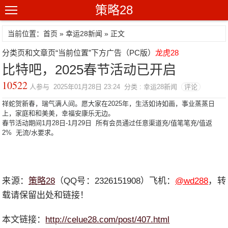
策略28
当前位置：首页 »
幸运28新闻
» 正文
分类页和文章页“当前位置”下方广告（PC版）
龙虎28
比特吧，2025春节活动已开启
10522
人参与 2025年01月28日 23:24 分类 : 幸运28新闻
评论
祥蛇贺新春，瑞气满人间。愿大家在2025年，生活如诗如画，事业蒸蒸日
上，家庭和和美美，幸福安康乐无边。
春节活动期间1月28日-1月29日 所有会员通过任意渠道充/值笔笔充/值返
2% 无流/水要求。
来源：
策略28
（QQ号：2326151908）飞机：
@wd288
，转
载请保留出处和链接！
本文链接：
http://celue28.com/post/407.html