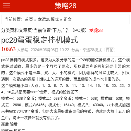
策略28
当前位置：首页 »
幸运28模式
» 正文
分类页和文章页“当前位置”下方广告（PC版）
龙虎28
pc28蛋蛋稳定挂机模式
10863
人参与 2024年06月08日 10:22 分类 : 幸运28模式
评论
pc28挂机的模式很多，这次为大家分享的是一个28的翻倍挂机模式，这个模
式经过试验，最多的是一个月亏了两次，所以说盈利的可能还是非常的大
的，这个模式不是准单、双、大、小的模式，因为那样的风险比较大，如果
遇到一次变态的连续十期以上的连开的话，而且需要的成本也非常的多。
这个模式是小单+大双，1、3、5、7、9、11、13、14、16、18、20、22、2
4、16总共是需要538个金币，模式的设置如下：
模式一：538个金币；模式二：538个金币；模式三：538；模式四：538；模
式五：2690；模式六6456；模式七：16140；模式八：43040。八个模式加起
来共需要70478个金币，但是大家最好准备两倍的金币，也就是大概十五万的
金币，防止一次挂死就没有机会了。
赢后 输后
模式一 模式二