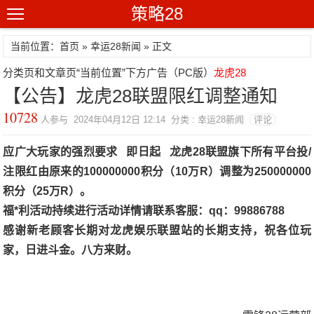
策略28
当前位置：首页 »
幸运28新闻
» 正文
分类页和文章页“当前位置”下方广告（PC版）
龙虎28
【公告】龙虎28联盟限红调整通知
10728
人参与 2024年04月12日 12:14 分类 : 幸运28新闻
评论
应广大玩家的强烈要求 即日起 龙虎28联盟旗下所有平台投/
注限红由原来的100000000积分（10万R）调整为250000000
积分（25万R）。
福*利活动持续进行
活动详情请联系客服：qq：
99886788
感谢新老顾客长期对龙虎娱乐联盟站的长期支持，祝各位玩
家，日进斗金。八方来财。