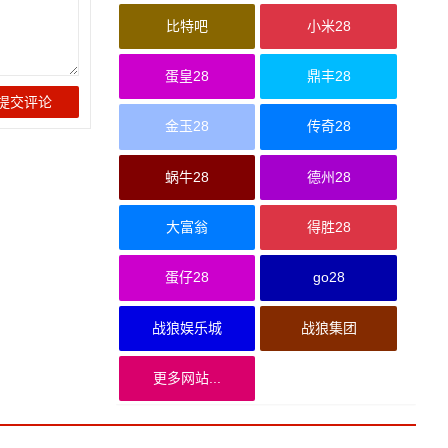
比特吧
小米28
蛋皇28
鼎丰28
金玉28
传奇28
蜗牛28
德州28
大富翁
得胜28
蛋仔28
go28
战狼娱乐城
战狼集团
更多网站...