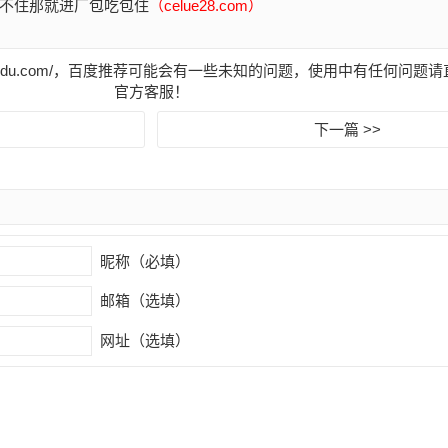
不住那就进厂包吃包住
（celue28.com）
jian.baidu.com/，百度推荐可能会有一些未知的问题，使用中有任何问
官方客服！
下一篇 >>
昵称（必填）
邮箱（选填）
网址（选填）