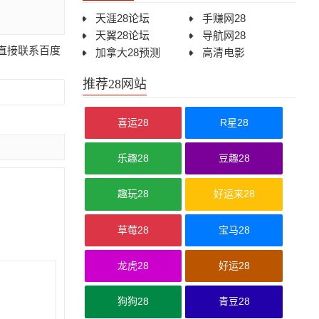
天涯28论坛
手赚网28
天翼28论坛
导航网28
题请直接联系百度
加拿大28预测
高清电影
推荐28网站
喜运28
R星28
乐趣28
豆趣28
趣玩28
好运来28
草莓28
宝马28
龙虎28
好运28
狗狗28
青豆28