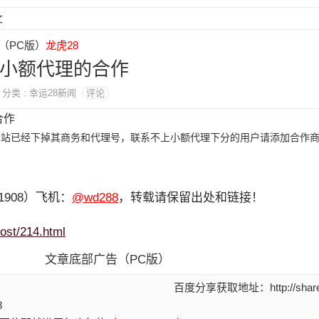
文
（PC版）
龙虎28
与小额代理的合作
8 分类 : 幸运28新闻
评论
合作
站已经下掉其商务和代理号，联系不上小额代理下分的用户请添加合作商
51908）飞机：
@wd288
，转载请保留出处和链接！
post/214.html
文章底部广告（PC版）
百度分享获取地址：http://share.
8