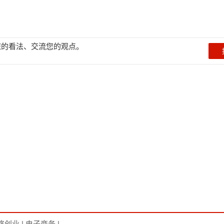
您的看法、交流您的观点。
络创业
|
电子商务
|