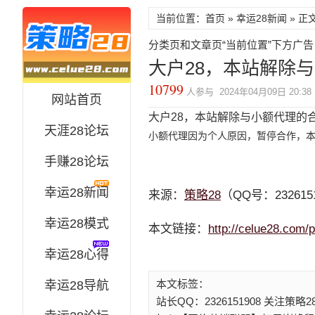
当前位置：首页 »
幸运28新闻
» 正
分类页和文章页“当前位置”下方广告
大户28，本站解除
10799
人参与 2024年04月09日 20:3
网站首页
大户28，本站解除与小额代理的
天涯28论坛
小额代理因为个人原因，暂停合作，本
手赚28论坛
幸运28新闻
来源：
策略28
（QQ号：23261
幸运28模式
本文链接：
http://celue28.com/
幸运28心得
本文标签：
幸运28导航
站长QQ：2326151908 关注策略2